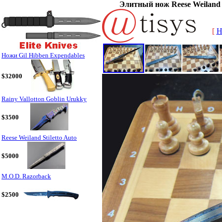
Элитный нож Reese Weiland 
[
H
Ножи Gil Hibben Expendables
$32000
Rainy Vallotton Goblin Urukky
$3500
Reese Weiland Stiletto Auto
$5000
M.O.D. Razorback
$2500