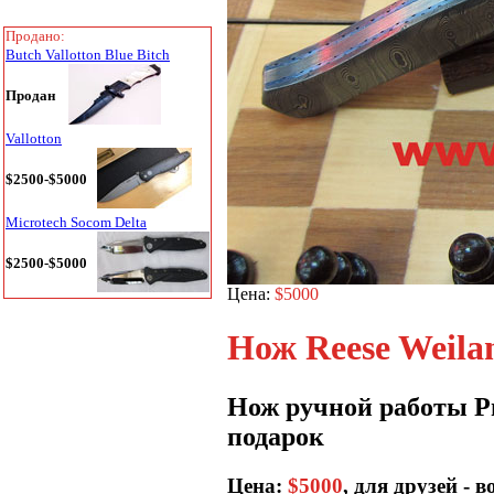
Продано:
Butch Vallotton Blue Bitch
Продан
Vallotton
$2500-$5000
Microtech Socom Delta
$2500-$5000
Цена:
$5000
Нож Reese Weilan
Нож ручной работы Ри
подарок
Цена:
$5000
, для друзей - 