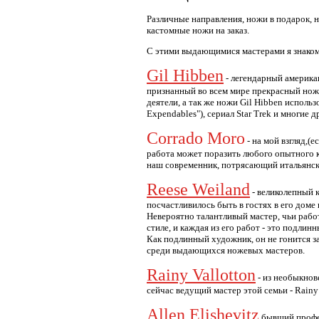
Различные направления, ножи в подарок, 
кастомные ножи на заказ.
С этими выдающимися мастерами я знаком 
Gil Hibben
- легендарный американ
признанный во всем мире прекрасный ножев
деятели, а так же ножи Gil Hibben исполь
Expendables"), сериал Star Trek и многие д
Corrado Moro
- на мой взгляд,(
работа может поразить любого опытного к
наш современник, потрясающий итальянск
Reese Weiland
- великолепный к
посчастливилось быть в гостях в его доме
Невероятно талантливый мастер, чьи рабо
стиле, и каждая из его работ - это подлин
Как подлинный художник, он не гонится за
среди выдающихся ножевых мастеров.
Rainy Vallotton
- из необыкнов
сейчас ведущий мастер этой семьи - Rainy V
Allen Elishevitz
бывший профес