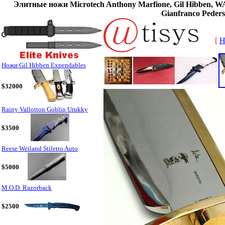
Элитные ножи Microtech Anthony Marfione, Gil Hibben, WA
Gianfranco Peders
[
H
Ножи Gil Hibben Expendables
$32000
Rainy Vallotton Goblin Urukky
$3500
Reese Weiland Stiletto Auto
$5000
M.O.D. Razorback
$2500