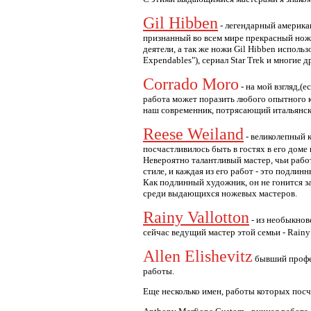
Gil Hibben
- легендарный американ
признанный во всем мире прекрасный ножев
деятели, а так же ножи Gil Hibben исполь
Expendables"), сериал Star Trek и многие д
Corrado Moro
- на мой взгляд,(
работа может поразить любого опытного к
наш современник, потрясающий итальянск
Reese Weiland
- великолепный к
посчастливилось быть в гостях в его доме
Невероятно талантливый мастер, чьи рабо
стиле, и каждая из его работ - это подлин
Как подлинный художник, он не гонится за
среди выдающихся ножевых мастеров.
Rainy Vallotton
- из необыкнов
сейчас ведущий мастер этой семьи - Rainy V
Allen Elishevitz
бывший профес
работы.
Еще несколько имен, работы которых посч