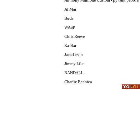
Anthony Marfione Custom - ручная работа
Al Mar
Buck
WASP
Chris Reeve
Ka-Bar
Jack Levin
Jimmy Lile
RANDALL
Charlie Bennica