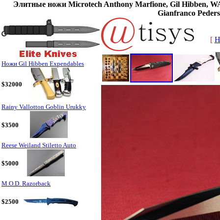
Элитные ножи Microtech Anthony Marfione, Gil Hibben, WA
Gianfranco Peders
[
H
Ножи Gil Hibben Expendables
$32000
Rainy Vallotton Goblin Urukky
$3500
Reese Weiland Stiletto Auto
$5000
M.O.D. Razorback
$2500