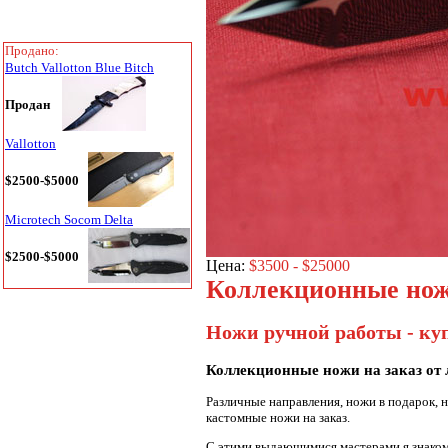
Продано:
Butch Vallotton Blue Bitch
Продан
Vallotton
$2500-$5000
Microtech Socom Delta
$2500-$5000
Цена:
$3500 - $25000
Коллекционные нож
Ножи ручной работы - ку
Коллекционные ножи на заказ от 
Различные направления, ножи в подарок, 
кастомные ножи на заказ.
С этими выдающимися мастерами я знаком 